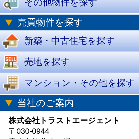
売地を探す
マンション・その他を探す
当社のご案内
株式会社トラストエージェント
〒030-0944
青森市筒井八ツ橋91-27
TEL: 017-728-1357
FAX: 017-728-2365
宅地建物取引業/青森県知事(3)第3422号
(公社)青森県宅地建物取引業協会
(公社)全日本宅地建物取引業保証協会
地図を表示
© トラストエージェント
All Rights Reserved.